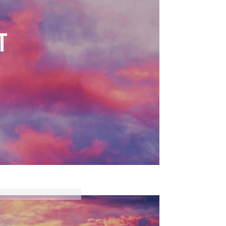
s, Escamillo |
Hermencia | Alex
T
Leleu, mise en