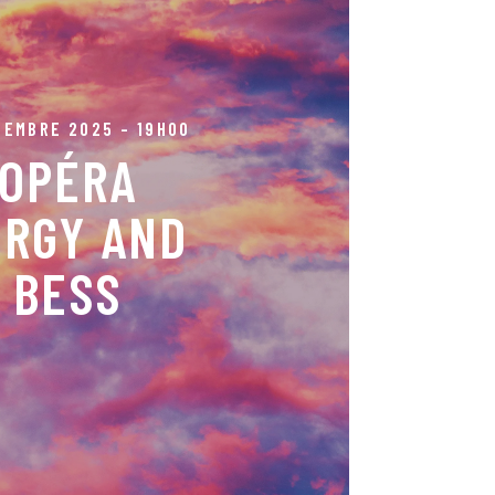
le de la Guinguette
CEMBRE 2025 - 19H00
Les Voix des Outre-mer | Direction
OPÉRA
brice di Falco | Adaptation théâtrale
 | Conseil artistique Richard Martet |
cale Kazuko Iwashima | Interprétation
ORGY AND
 des Outre-mer | Livia Louis-Joseph
| Alex Corvo - Porgy | Alban Legos –
e / Crown | Ludivine Turinay - Maria
BESS
ÉCOUTER !