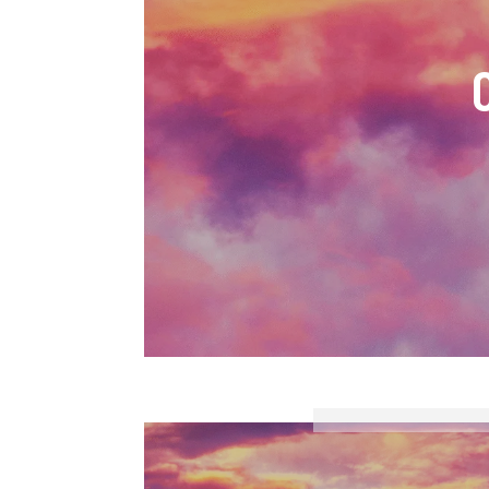
Laetitia Volc
Axelle Rascar M
Corvo, Morale