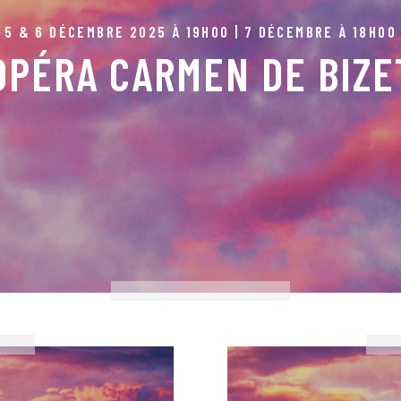
ey, Carmen | Paul Gaugler, Don José | Livia Louis Joseph Dogué, Micaela | Alban Lego
5 & 6 DÉCEMBRE 2025 À 19H00 | 7 DÉCEMBRE À 18H00
outoussamy, Frasquita | Ludivine Turinay, Mercedes | Coretta Moueza Jean-Alexis, 
OPÉRA CARMEN DE BIZE
s | Edward Liddall, piano | Fabrice di Falco, conteur | Richard Martet, Bizet | Julien 
scène
RÉSERVER !