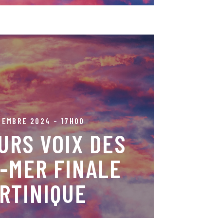
CEMBRE 2024 - 17H00
drale de Saint-Pierre
URS VOIX DES
 qui concourent pour le prix de finaliste afin de
inique à l’opéra de Paris. Fabrice di Falco,
-MER FINALE
ion Antoinette Hartmann, pianiste
RTINIQUE
RÉSERVER !